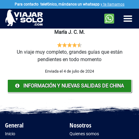
Para contacto
telefónico, mándanos un whatsapp
y te llamamos
Ir al contenido principal
Men
María J. C. M.
Un viaje muy completo, grandes guías que están
pendientes en todo momento
Enviada el 4 de julio de 2024
INFORMACIÓN Y NUEVAS SALIDAS DE CHINA
General
Nosotros
Inicio
Quienes somos