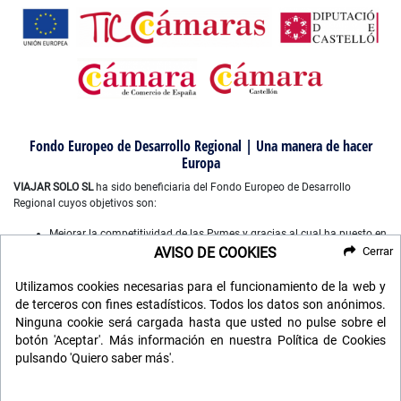
Fondo Europeo de Desarrollo Regional | Una manera de hacer
Europa
VIAJAR SOLO SL
ha sido beneficiaria del Fondo Europeo de Desarrollo
Regional cuyos objetivos son:
Mejorar la competitividad de las Pymes y gracias al cual ha puesto en
marcha un Plan de Marketing Digital Internacional, con el objetivo de
AVISO DE COOKIES
Cerrar
mejorar su posicionamiento online en mercados exteriores durante el
año 2022-2023. Para ello ha contado con el apoyo del Programa
Utilizamos cookies necesarias para el funcionamiento de la web y
XPANDE DIGITAL de la Cámara de Comercio de Castellón”.
de terceros con fines estadísticos. Todos los datos son anónimos.
Mejorar el uso y la calidad de las tecnologías de la información y de
Ninguna cookie será cargada hasta que usted no pulse sobre el
las comunicaciones, y el acceso a las mismas y gracias a que ha
botón 'Aceptar'. Más información en nuestra Política de Cookies
desarrollado un plan digital de gestión comercial e interna para la
pulsando 'Quiero saber más'.
mejora de competitividad y productividad de la empresa durante
2022. Para ello ha contado con el apoyo del programa TICCAMARAS
de la Cámara de Comercio de Castellon.