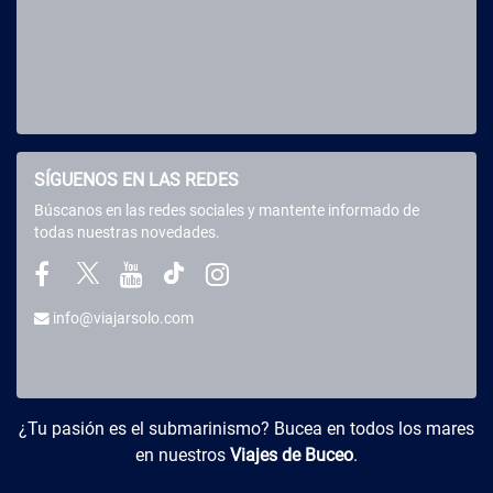
SÍGUENOS EN LAS REDES
Búscanos en las redes sociales y mantente informado de
todas nuestras novedades.
info@viajarsolo.com
Buceo y Viajes
¿Tu pasión es el submarinismo? Bucea en todos los mares
en nuestros
Viajes de Buceo
.