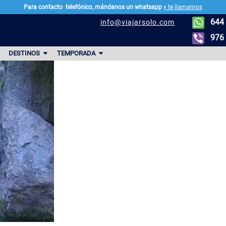
Para contacto
telefónico, mándanos un whatsapp
y te llamamos
644 
info@viajarsolo.com
976 
DESTINOS
TEMPORADA