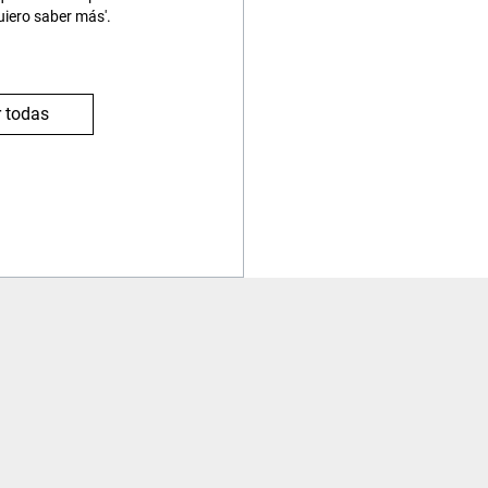
uiero saber más'.
 todas
Viajes
Contacto
Procedimiento reserva
Contacta con nosotros
¿Es seguro contratar?
Zona de Usuario