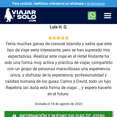
Para contacto
telefónico, mándanos un whatsapp
y te llamamos
Ir al contenido principal
Men
Luis H. G.
Tenía muchas ganas de conocer Islandia y sabía que este
tipo de viaje sería interesante, pero se han superado mis
expectativas. Realizar este viaje en el Hotel Rodante ha
sido una forma muy activa y práctica de viajar, compartirlo
con un grupo de personas maravillosas una experiencia
única, y disfrutar de la experiencia, profesionalidad y
calidad humana de los guías, Carlos y David, todo un lujo.
Repetiría sin duda esta forma de viajar..., y espero hacerlo
en el futuro.
Enviada el 18 de agosto de 2023
INFORMACIÓN Y NUEVAS SALIDAS DE JOYAS