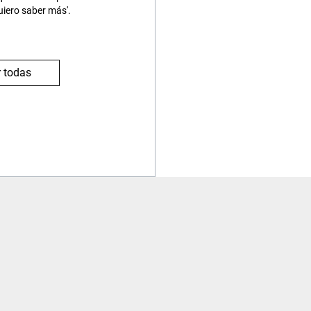
uiero saber más'.
 todas
Viajes
Contacto
Procedimiento reserva
Contacta con nosotros
¿Es seguro contratar?
Zona de Usuario