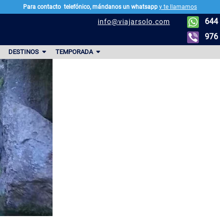
Para contacto
telefónico, mándanos un whatsapp
y te llamamos
644 
info@viajarsolo.com
976 
DESTINOS
TEMPORADA