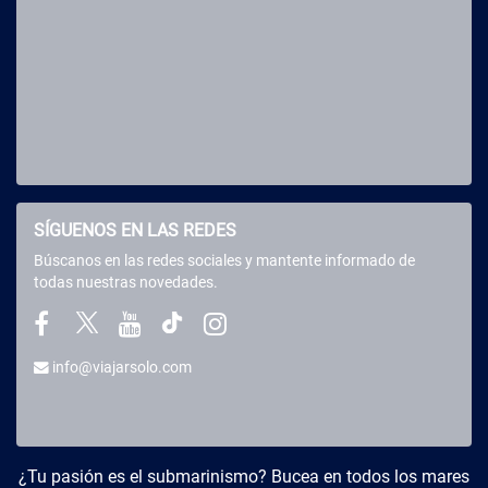
SÍGUENOS EN LAS REDES
Búscanos en las redes sociales y mantente informado de
todas nuestras novedades.
info@viajarsolo.com
Buceo y Viajes
¿Tu pasión es el submarinismo? Bucea en todos los mares