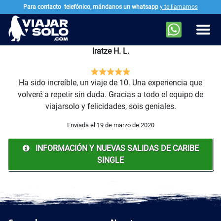
Para contacto
telefónico, mándanos un whatsapp
y te llamamos
Ir al contenido principal
Men
Iratze H. L.
Ha sido increíble, un viaje de 10. Una experiencia que
volveré a repetir sin duda. Gracias a todo el equipo de
viajarsolo y felicidades, sois geniales.
Enviada el 19 de marzo de 2020
INFORMACIÓN Y NUEVAS SALIDAS DE CARIBE
SINGLE