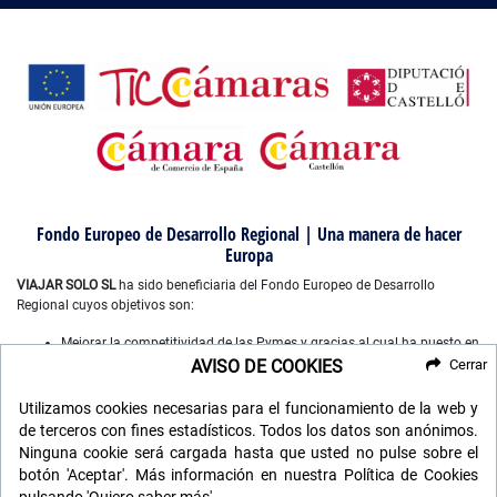
Fondo Europeo de Desarrollo Regional | Una manera de hacer
Europa
VIAJAR SOLO SL
ha sido beneficiaria del Fondo Europeo de Desarrollo
Regional cuyos objetivos son:
Mejorar la competitividad de las Pymes y gracias al cual ha puesto en
marcha un Plan de Marketing Digital Internacional, con el objetivo de
AVISO DE COOKIES
Cerrar
mejorar su posicionamiento online en mercados exteriores durante el
año 2022-2023. Para ello ha contado con el apoyo del Programa
Utilizamos cookies necesarias para el funcionamiento de la web y
XPANDE DIGITAL de la Cámara de Comercio de Castellón”.
de terceros con fines estadísticos. Todos los datos son anónimos.
Mejorar el uso y la calidad de las tecnologías de la información y de
Ninguna cookie será cargada hasta que usted no pulse sobre el
las comunicaciones, y el acceso a las mismas y gracias a que ha
botón 'Aceptar'. Más información en nuestra Política de Cookies
desarrollado un plan digital de gestión comercial e interna para la