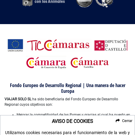
Fondo Europeo de Desarrollo Regional | Una manera de hacer
Europa
VIAJAR SOLO SL
ha sido beneficiaria del Fondo Europeo de Desarrollo
Regional cuyos objetivos son:
Mejorar la competitividad de las Pymes y gracias al cual ha puesto en
marcha un Plan de Marketing Digital Internacional, con el objetivo de
AVISO DE COOKIES
Cerrar
mejorar su posicionamiento online en mercados exteriores durante el
año 2022-2023. Para ello ha contado con el apoyo del Programa
Utilizamos cookies necesarias para el funcionamiento de la web y