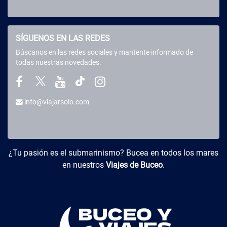
SÍGUENOS EN LAS REDES
Búscanos en las redes sociales y mantente informado de
todas nuestras novedades.
info@viajarsolo.com
Buceo y Viajes
¿Tu pasión es el submarinismo? Bucea en todos los mares
en nuestros
Viajes de Buceo
.