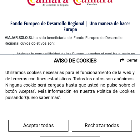
Fondo Europeo de Desarrollo Regional | Una manera de hacer
Europa
VIAJAR SOLO SL
ha sido beneficiaria del Fondo Europeo de Desarrollo
Regional cuyos objetivos son:
Mejorar la competitividad de las Pymes y gracias al cual ha puesto en
marcha un Plan de Marketing Digital Internacional, con el objetivo de
AVISO DE COOKIES
Cerrar
mejorar su posicionamiento online en mercados exteriores durante el
año 2022-2023. Para ello ha contado con el apoyo del Programa
Utilizamos cookies necesarias para el funcionamiento de la web y
XPANDE DIGITAL de la Cámara de Comercio de Castellón”.
de terceros con fines estadísticos. Todos los datos son anónimos.
Mejorar el uso y la calidad de las tecnologías de la información y de
Ninguna cookie será cargada hasta que usted no pulse sobre el
las comunicaciones, y el acceso a las mismas y gracias a que ha
botón 'Aceptar'. Más información en nuestra Política de Cookies
desarrollado un plan digital de gestión comercial e interna para la
pulsando 'Quiero saber más'.
mejora de competitividad y productividad de la empresa durante
2022. Para ello ha contado con el apoyo del programa TICCAMARAS
de la Cámara de Comercio de Castellon.
Mejorar el uso y la calidad de las tecnologías de la información y de
las comunicaciones y el acceso a las mismas y gracias al que ha
Aceptar todas
Rechazar todas
desarrollado un plan de gestion digital para la mejora de
competitividad y productividad de la empresa. durante 2022. Para
ello ha contado con el apoyo del programa COMPETITIVIDAD