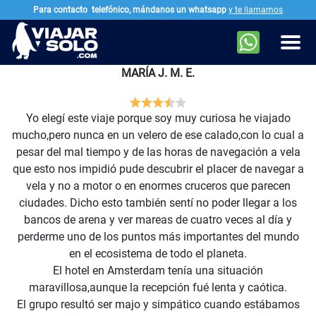
Para contacto
telefónico, mándanos un whatsapp
y te llamamos
Ir al contenido principal
Men
MARÍA J. M. E.
Yo elegí este viaje porque soy muy curiosa he viajado
mucho,pero nunca en un velero de ese calado,con lo cual a
pesar del mal tiempo y de las horas de navegación a vela
que esto nos impidió pude descubrir el placer de navegar a
vela y no a motor o en enormes cruceros que parecen
ciudades. Dicho esto también sentí no poder llegar a los
bancos de arena y ver mareas de cuatro veces al día y
perderme uno de los puntos más importantes del mundo
en el ecosistema de todo el planeta.
El hotel en Amsterdam tenía una situación
maravillosa,aunque la recepción fué lenta y caótica.
El grupo resultó ser majo y simpático cuando estábamos