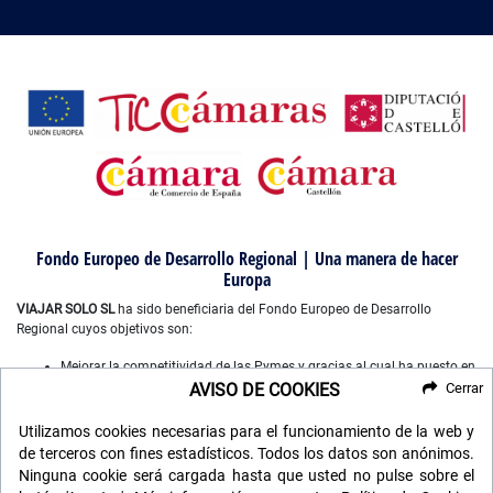
Fondo Europeo de Desarrollo Regional | Una manera de hacer
Europa
VIAJAR SOLO SL
ha sido beneficiaria del Fondo Europeo de Desarrollo
Regional cuyos objetivos son:
Mejorar la competitividad de las Pymes y gracias al cual ha puesto en
marcha un Plan de Marketing Digital Internacional, con el objetivo de
AVISO DE COOKIES
Cerrar
mejorar su posicionamiento online en mercados exteriores durante el
año 2022-2023. Para ello ha contado con el apoyo del Programa
Utilizamos cookies necesarias para el funcionamiento de la web y
XPANDE DIGITAL de la Cámara de Comercio de Castellón”.
de terceros con fines estadísticos. Todos los datos son anónimos.
Mejorar el uso y la calidad de las tecnologías de la información y de
Ninguna cookie será cargada hasta que usted no pulse sobre el
las comunicaciones, y el acceso a las mismas y gracias a que ha