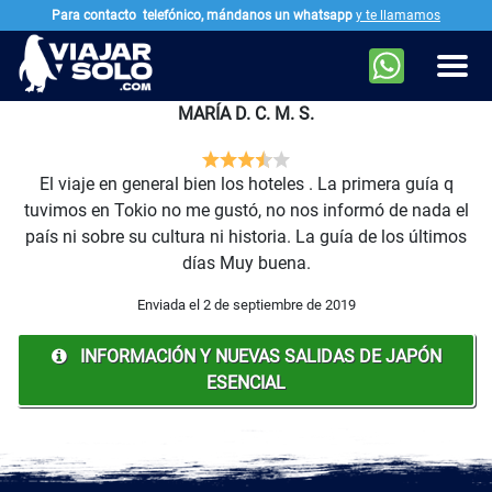
Para contacto
telefónico, mándanos un whatsapp
y te llamamos
Ir al contenido principal
Men
MARÍA D. C. M. S.
El viaje en general bien los hoteles . La primera guía q
tuvimos en Tokio no me gustó, no nos informó de nada el
país ni sobre su cultura ni historia. La guía de los últimos
días Muy buena.
Enviada el 2 de septiembre de 2019
INFORMACIÓN Y NUEVAS SALIDAS DE JAPÓN
ESENCIAL