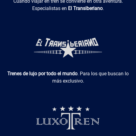
El Transiberiano
Cuando viajar en tren se convierte en otra aventura.
Especialistas en
El Transiberiano
.
Luxotren
Trenes de lujo por todo el mundo
. Para los que buscan lo
más exclusivo.