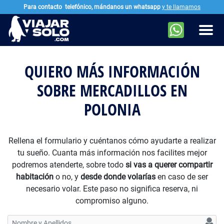
Para contacto
telefónico, mándanos un whatsapp
y te llamamos
Ir al contenido principal
Men
QUIERO MÁS INFORMACIÓN
SOBRE MERCADILLOS EN
POLONIA
Rellena el formulario y cuéntanos cómo ayudarte a realizar
tu sueño. Cuanta más información nos facilites mejor
podremos atenderte, sobre todo
si vas a querer compartir
habitación
o no, y
desde donde volarías
en caso de ser
necesario volar. Este paso no significa reserva, ni
compromiso alguno.