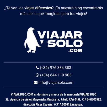
Viajes Diferentes
¿Te van los
viajes diferentes
? ¡En nuestro blog encontrarás
más de lo que imaginas para tus viajes!
(+34) 976 384 383
(+34) 644 119 903
info@viajarsolo.com
VIAJARSOLO.COM es dominio y marca de la mercantil VIAJAR SOLO
SL, Agencia de viajes Mayorista Minorista, título CAA 0458, CIF B-67993592,
dirección Plaza España, 6 3º A 50001 Zaragoza.