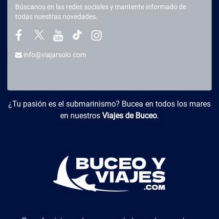
Búscanos en las redes sociales y mantente informado de
todas nuestras novedades.
info@viajarsolo.com
Buceo y Viajes
¿Tu pasión es el submarinismo? Bucea en todos los mares
en nuestros
Viajes de Buceo
.