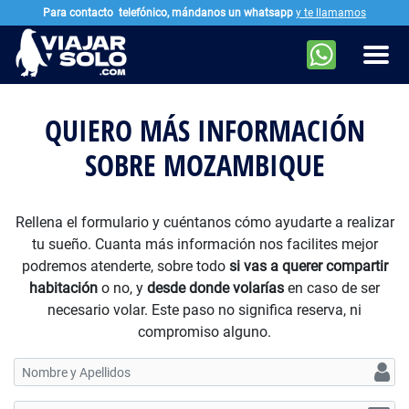
Para contacto
telefónico, mándanos un whatsapp
y te llamamos
Ir al contenido principal
Men
QUIERO MÁS INFORMACIÓN
SOBRE MOZAMBIQUE
Rellena el formulario y cuéntanos cómo ayudarte a realizar
tu sueño. Cuanta más información nos facilites mejor
podremos atenderte, sobre todo
si vas a querer compartir
habitación
o no, y
desde donde volarías
en caso de ser
necesario volar. Este paso no significa reserva, ni
compromiso alguno.