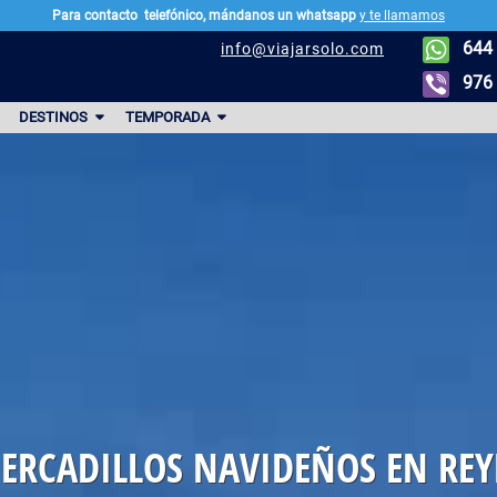
Para contacto
telefónico, mándanos un whatsapp
y te llamamos
644 
info@viajarsolo.com
976 
DESTINOS
TEMPORADA
ERCADILLOS NAVIDEÑOS EN REY