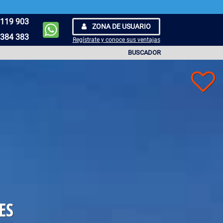
119 903
ZONA DE USUARIO
384 383
Regístrate y conoce sus ventajas
BUSCADOR
ES