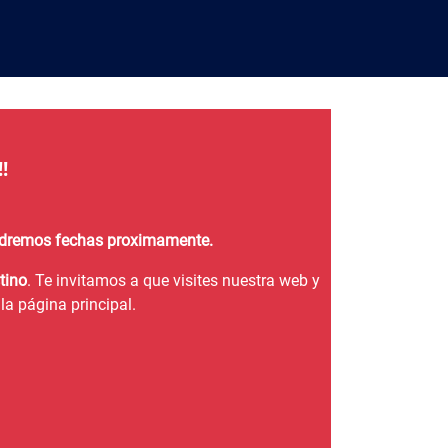
!
endremos fechas proximamente.
tino
. Te invitamos a que visites nuestra web y
la página principal.