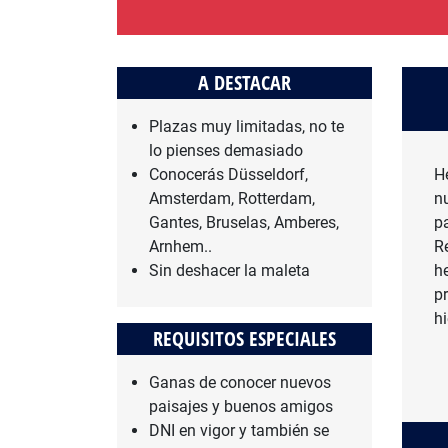
A DESTACAR
Plazas muy limitadas, no te
lo pienses demasiado
Conocerás Düsseldorf,
H
Amsterdam, Rotterdam,
n
Gantes, Bruselas, Amberes,
p
Arnhem..
R
Sin deshacer la maleta
h
p
hi
REQUISITOS ESPECIALES
Ganas de conocer nuevos
paisajes y buenos amigos
DNI en vigor y también se