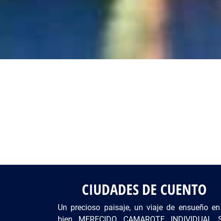
Fotos del viaje
Galería
CIUDADES DE CUENTO
Un precioso paisaje, un viaje de ensueño en
bien MERECIDO CAMAROTE INDIVIDUAL 