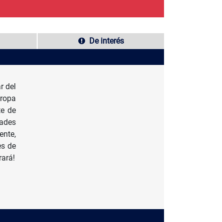
De interés
r del
uropa
te de
ades
ente,
es de
rará!