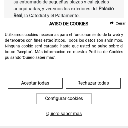
su entramado de pequeñas plazas y callejuelas
adoquinadas, y veremos los exteriores del
Palacio
Real
, la Catedral y el Parlamento.
AVISO DE COOKIES
Cerrar
Tendremos el resto del día libre para disfrutar del
centro y de los mercados navideños a nuestro
Utilizamos cookies necesarias para el funcionamiento de la web y
aire.
de terceros con fines estadísticos. Todos los datos son anónimos.
Ninguna cookie será cargada hasta que usted no pulse sobre el
Tendremos incluida una entrada al famoso
botón 'Aceptar'. Más información en nuestra Política de Cookies
pulsando 'Quiero saber más'.
parque Skansen
, un museo al aire libre que
muestra las
tradiciones suecas
y en esta época
dispone de un histórico mercado navideño que
data de 1903.
Aceptar todas
Rechazar todas
Por la tarde está incluido el traslado de Skansen
al hotel o, si lo prefieres, puedes quedarte en el
Configurar cookies
centro disfrutando del ambiente festivo
con impresionantes escaparates, pistas de hielo y
Quiero saber más
puestecitos.
644 119 903
976 384 383