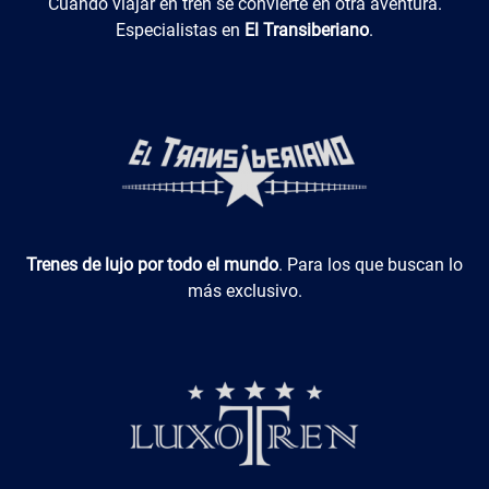
El Transiberiano
Cuando viajar en tren se convierte en otra aventura.
Especialistas en
El Transiberiano
.
Luxotren
Trenes de lujo por todo el mundo
. Para los que buscan lo
más exclusivo.