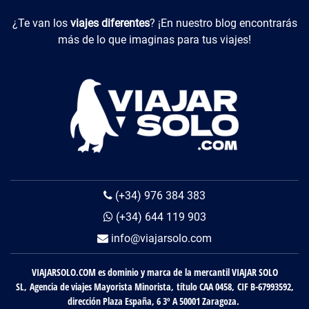
Viajes Diferentes
¿Te van los
viajes diferentes
? ¡En nuestro blog encontrarás
más de lo que imaginas para tus viajes!
(+34) 976 384 383
(+34) 644 119 903
info@viajarsolo.com
VIAJARSOLO.COM es dominio y marca de la mercantil VIAJAR SOLO
SL, Agencia de viajes Mayorista Minorista, título CAA 0458, CIF B-67993592,
dirección Plaza España, 6 3º A 50001 Zaragoza.