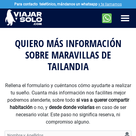
Para contacto
telefónico, mándanos un whatsapp
y te llamamos
Ir al contenido principal
Men
QUIERO MÁS INFORMACIÓN
SOBRE MARAVILLAS DE
TAILANDIA
Rellena el formulario y cuéntanos cómo ayudarte a realizar
tu sueño. Cuanta más información nos facilites mejor
podremos atenderte, sobre todo
si vas a querer compartir
habitación
o no, y
desde donde volarías
en caso de ser
necesario volar. Este paso no significa reserva, ni
compromiso alguno.