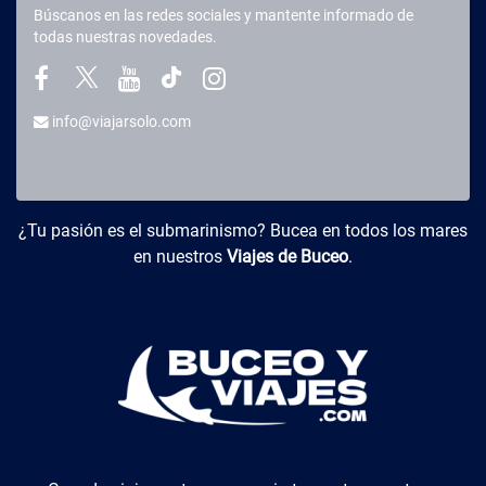
Búscanos en las redes sociales y mantente informado de
todas nuestras novedades.
info@viajarsolo.com
Buceo y Viajes
¿Tu pasión es el submarinismo? Bucea en todos los mares
en nuestros
Viajes de Buceo
.