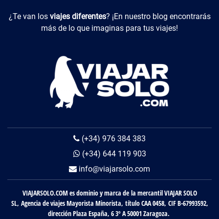
Viajes Diferentes
¿Te van los
viajes diferentes
? ¡En nuestro blog encontrarás
más de lo que imaginas para tus viajes!
(+34) 976 384 383
(+34) 644 119 903
info@viajarsolo.com
VIAJARSOLO.COM es dominio y marca de la mercantil VIAJAR SOLO
SL, Agencia de viajes Mayorista Minorista, título CAA 0458, CIF B-67993592,
dirección Plaza España, 6 3º A 50001 Zaragoza.