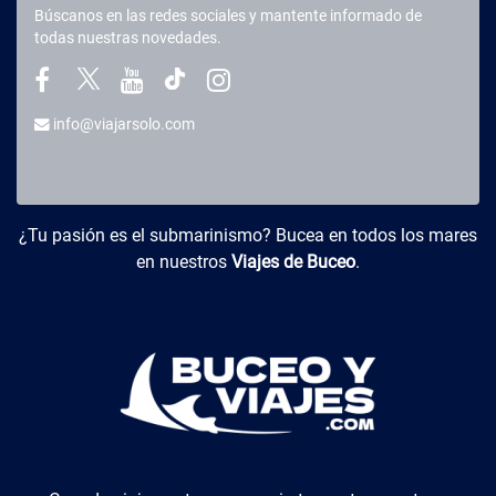
Búscanos en las redes sociales y mantente informado de
todas nuestras novedades.
info@viajarsolo.com
Buceo y Viajes
¿Tu pasión es el submarinismo? Bucea en todos los mares
en nuestros
Viajes de Buceo
.