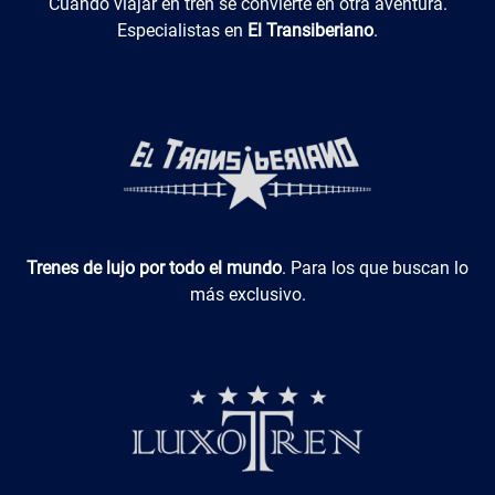
El Transiberiano
Cuando viajar en tren se convierte en otra aventura.
Especialistas en
El Transiberiano
.
Luxotren
Trenes de lujo por todo el mundo
. Para los que buscan lo
más exclusivo.