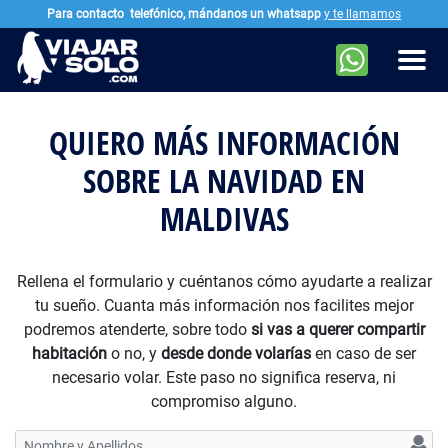
Para contacto
telefónico, mándanos un whatsapp
y te llamamos
Ir al contenido principal
Men
QUIERO MÁS INFORMACIÓN
SOBRE LA NAVIDAD EN
MALDIVAS
Rellena el formulario y cuéntanos cómo ayudarte a realizar
tu sueño. Cuanta más información nos facilites mejor
podremos atenderte, sobre todo
si vas a querer compartir
habitación
o no, y
desde donde volarías
en caso de ser
necesario volar. Este paso no significa reserva, ni
compromiso alguno.