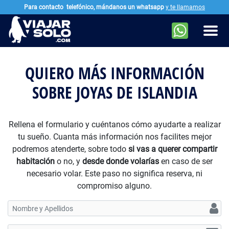
Para contacto
telefónico, mándanos un whatsapp
y te llamamos
Ir al contenido principal
Men
QUIERO MÁS INFORMACIÓN
SOBRE JOYAS DE ISLANDIA
Rellena el formulario y cuéntanos cómo ayudarte a realizar
tu sueño. Cuanta más información nos facilites mejor
podremos atenderte, sobre todo
si vas a querer compartir
habitación
o no, y
desde donde volarías
en caso de ser
necesario volar. Este paso no significa reserva, ni
compromiso alguno.