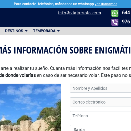
Para contacto
telefónico, mándanos un whatsapp
y te llamamos
644 
info@viajarsolo.com
976 
DESTINOS
TEMPORADA
MÁS INFORMACIÓN SOBRE ENIGMÁTI
arte a realizar tu sueño. Cuanta más información nos facilites
de donde volarías
en caso de ser necesario volar. Este paso no 