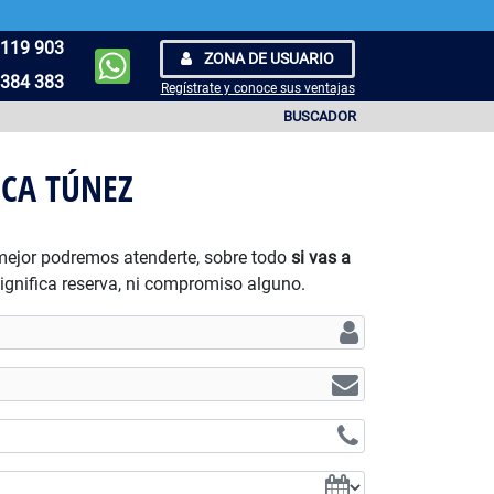
119 903
ZONA DE USUARIO
384 383
Regístrate y conoce sus ventajas
BUSCADOR
CA TÚNEZ
 mejor podremos atenderte, sobre todo
si vas a
significa reserva, ni compromiso alguno.