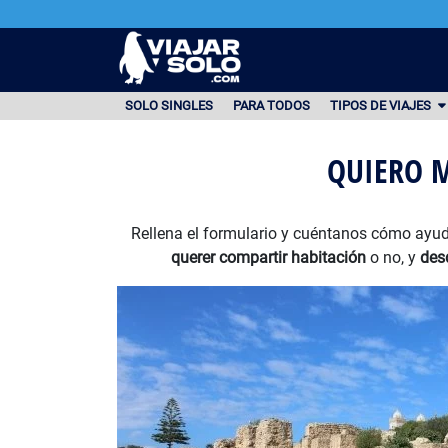
Ir al contenido principal
SOLO SINGLES
PARA TODOS
TIPOS DE VIAJES
QUIERO 
Rellena el formulario y cuéntanos cómo ayud
querer compartir habitación
o no, y
des