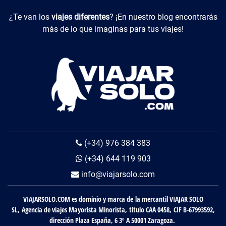
Viajes Diferentes
¿Te van los
viajes diferentes
? ¡En nuestro blog encontrarás
más de lo que imaginas para tus viajes!
(+34) 976 384 383
(+34) 644 119 903
info@viajarsolo.com
VIAJARSOLO.COM es dominio y marca de la mercantil VIAJAR SOLO
SL, Agencia de viajes Mayorista Minorista, título CAA 0458, CIF B-67993592,
dirección Plaza España, 6 3º A 50001 Zaragoza.