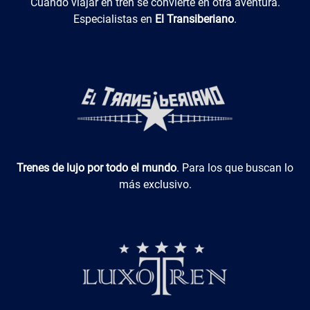
El Transiberiano
Cuando viajar en tren se convierte en otra aventura.
Especialistas en
El Transiberiano
.
Luxotren
Trenes de lujo por todo el mundo
. Para los que buscan lo
más exclusivo.