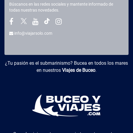
Búscanos en las redes sociales y mantente informado de
todas nuestras novedades.
info@viajarsolo.com
Buceo y Viajes
¿Tu pasión es el submarinismo? Bucea en todos los mares
en nuestros
Viajes de Buceo
.