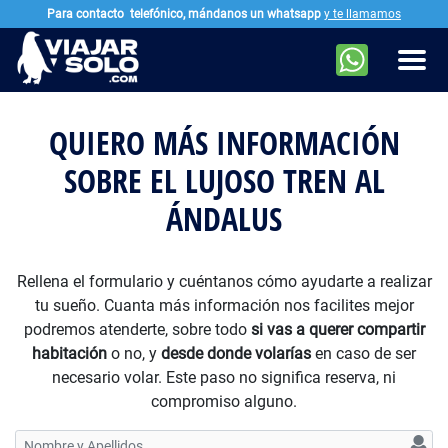
Para contacto
telefónico, mándanos un whatsapp
y te llamamos
Ir al contenido principal
Men
QUIERO MÁS INFORMACIÓN
SOBRE EL LUJOSO TREN AL
ÁNDALUS
Rellena el formulario y cuéntanos cómo ayudarte a realizar
tu sueño. Cuanta más información nos facilites mejor
podremos atenderte, sobre todo
si vas a querer compartir
habitación
o no, y
desde donde volarías
en caso de ser
necesario volar. Este paso no significa reserva, ni
compromiso alguno.