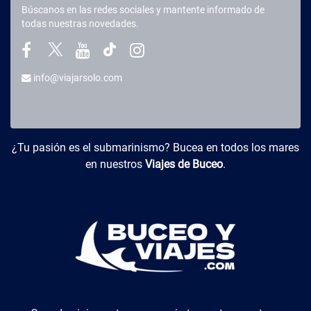
Búscanos en las redes sociales y mantente informado de
todas nuestras novedades.
info@viajarsolo.com
Buceo y Viajes
¿Tu pasión es el submarinismo? Bucea en todos los mares
en nuestros
Viajes de Buceo
.