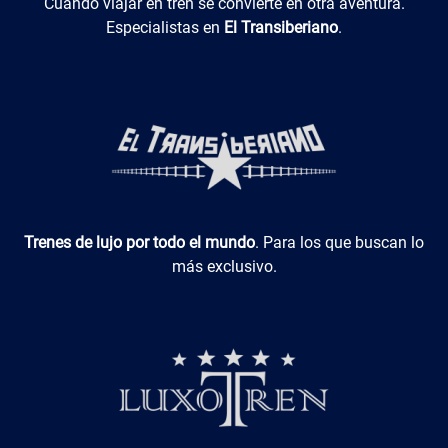
El Transiberiano
Cuando viajar en tren se convierte en otra aventura.
Especialistas en
El Transiberiano
.
Luxotren
Trenes de lujo por todo el mundo
. Para los que buscan lo
más exclusivo.