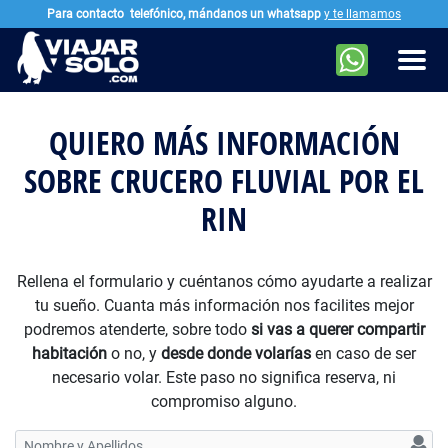
Para contacto
telefónico, mándanos un whatsapp
y te llamamos
Ir al contenido principal
Men
QUIERO MÁS INFORMACIÓN
SOBRE CRUCERO FLUVIAL POR EL
RIN
Rellena el formulario y cuéntanos cómo ayudarte a realizar
tu sueño. Cuanta más información nos facilites mejor
podremos atenderte, sobre todo
si vas a querer compartir
habitación
o no, y
desde donde volarías
en caso de ser
necesario volar. Este paso no significa reserva, ni
compromiso alguno.