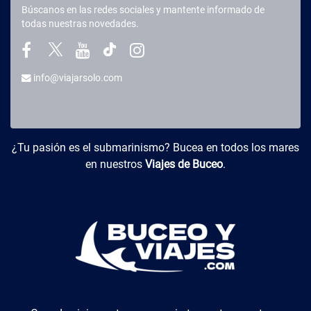
Búscanos en las redes sociales y mantente informado de
todas nuestras novedades.
info@viajarsolo.com
Buceo y Viajes
¿Tu pasión es el submarinismo? Bucea en todos los mares
en nuestros
Viajes de Buceo
.