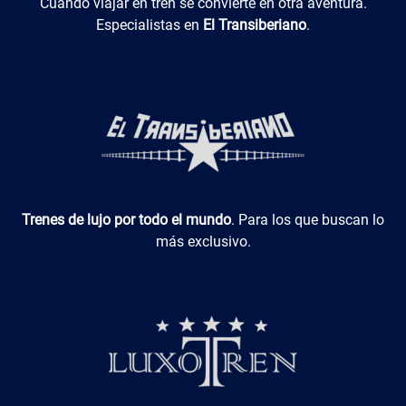
El Transiberiano
Cuando viajar en tren se convierte en otra aventura.
Especialistas en
El Transiberiano
.
Luxotren
Trenes de lujo por todo el mundo
. Para los que buscan lo
más exclusivo.