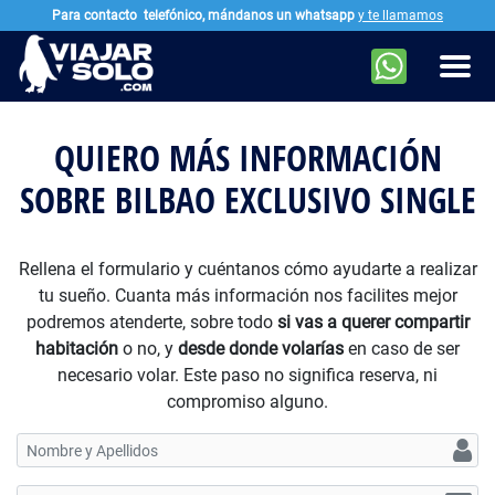
Para contacto
telefónico, mándanos un whatsapp
y te llamamos
Ir al contenido principal
Men
QUIERO MÁS INFORMACIÓN
SOBRE BILBAO EXCLUSIVO SINGLE
Rellena el formulario y cuéntanos cómo ayudarte a realizar
tu sueño. Cuanta más información nos facilites mejor
podremos atenderte, sobre todo
si vas a querer compartir
habitación
o no, y
desde donde volarías
en caso de ser
necesario volar. Este paso no significa reserva, ni
compromiso alguno.