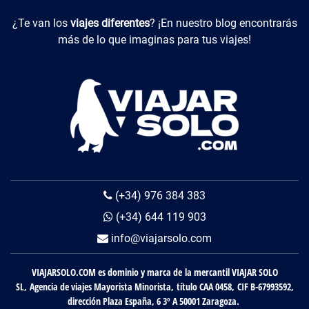
Viajes Diferentes
¿Te van los
viajes diferentes
? ¡En nuestro blog encontrarás
más de lo que imaginas para tus viajes!
(+34) 976 384 383
(+34) 644 119 903
info@viajarsolo.com
VIAJARSOLO.COM es dominio y marca de la mercantil VIAJAR SOLO
SL, Agencia de viajes Mayorista Minorista, título CAA 0458, CIF B-67993592,
dirección Plaza España, 6 3º A 50001 Zaragoza.