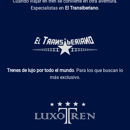
El Transiberiano
Cuando viajar en tren se convierte en otra aventura.
Especialistas en
El Transiberiano
.
Luxotren
Trenes de lujo por todo el mundo
. Para los que buscan lo
más exclusivo.