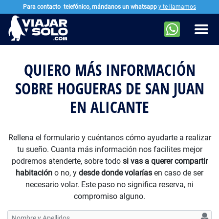
Para contacto
telefónico, mándanos un whatsapp
y te llamamos
Ir al contenido principal
Men
QUIERO MÁS INFORMACIÓN
SOBRE HOGUERAS DE SAN JUAN
EN ALICANTE
Rellena el formulario y cuéntanos cómo ayudarte a realizar
tu sueño. Cuanta más información nos facilites mejor
podremos atenderte, sobre todo
si vas a querer compartir
habitación
o no, y
desde donde volarías
en caso de ser
necesario volar. Este paso no significa reserva, ni
compromiso alguno.