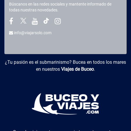
Búscanos en las redes sociales y mantente informado de
todas nuestras novedades.
info@viajarsolo.com
Buceo y Viajes
¿Tu pasión es el submarinismo? Bucea en todos los mares
en nuestros
Viajes de Buceo
.