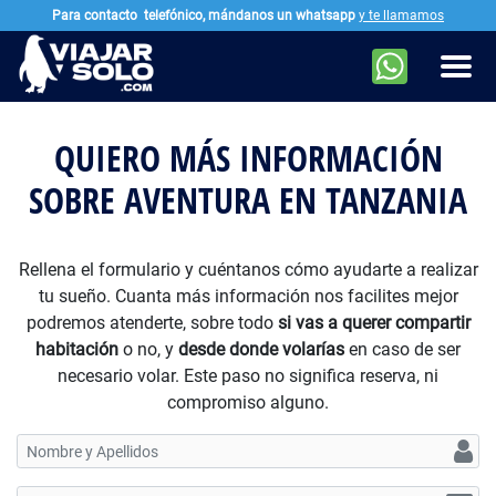
Para contacto
telefónico, mándanos un whatsapp
y te llamamos
Ir al contenido principal
Men
QUIERO MÁS INFORMACIÓN
SOBRE AVENTURA EN TANZANIA
Rellena el formulario y cuéntanos cómo ayudarte a realizar
tu sueño. Cuanta más información nos facilites mejor
podremos atenderte, sobre todo
si vas a querer compartir
habitación
o no, y
desde donde volarías
en caso de ser
necesario volar. Este paso no significa reserva, ni
compromiso alguno.