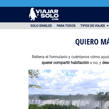
Ir al contenido principal
SOLO SINGLES
PARA TODOS
TIPOS DE VIAJES
QUIERO MÁ
Rellena el formulario y cuéntanos cómo ayud
querer compartir habitación
o no, y
des