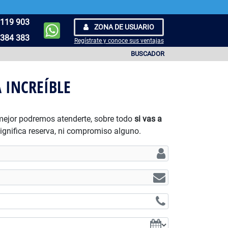
119 903
ZONA DE USUARIO
384 383
Regístrate y conoce sus ventajas
BUSCADOR
 INCREÍBLE
 mejor podremos atenderte, sobre todo
si vas a
significa reserva, ni compromiso alguno.