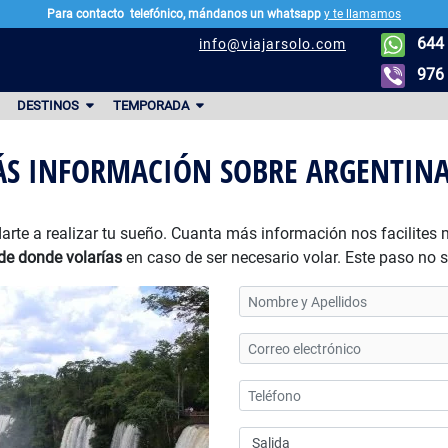
Para contacto
telefónico, mándanos un whatsapp
y te llamamos
644 
info@viajarsolo.com
976 
DESTINOS
TEMPORADA
S INFORMACIÓN SOBRE ARGENTINA
arte a realizar tu sueño. Cuanta más información nos facilites
de donde volarías
en caso de ser necesario volar. Este paso no 