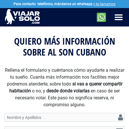
Para contacto
telefónico, mándanos un whatsapp
y te llamamos
Ir al contenido principal
Men
QUIERO MÁS INFORMACIÓN
SOBRE AL SON CUBANO
Rellena el formulario y cuéntanos cómo ayudarte a realizar
tu sueño. Cuanta más información nos facilites mejor
podremos atenderte, sobre todo
si vas a querer compartir
habitación
o no, y
desde donde volarías
en caso de ser
necesario volar. Este paso no significa reserva, ni
compromiso alguno.